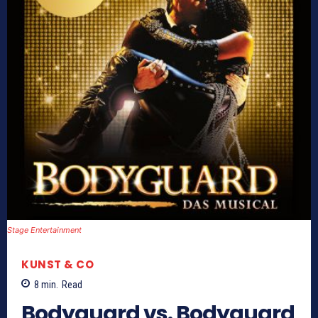
Stage Entertainment
KUNST & CO
8
min.
Read
Bodyguard vs. Bodyguard