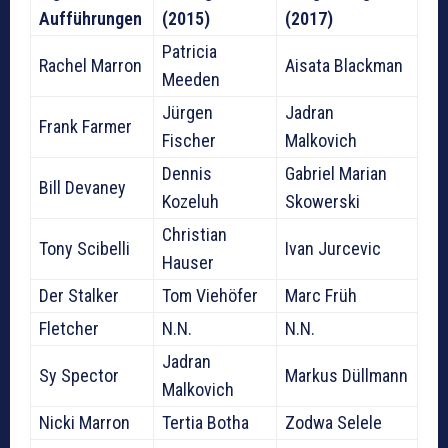
Aufführungen
(2015)
(2017)
Patricia
Rachel Marron
Aisata Blackman
Meeden
Jürgen
Jadran
Frank Farmer
Fischer
Malkovich
Dennis
Gabriel Marian
Bill Devaney
Kozeluh
Skowerski
Christian
Tony Scibelli
Ivan Jurcevic
Hauser
Der Stalker
Tom Viehöfer
Marc Früh
Fletcher
N.N.
N.N.
Jadran
Sy Spector
Markus Düllmann
Malkovich
Nicki Marron
Tertia Botha
Zodwa Selele