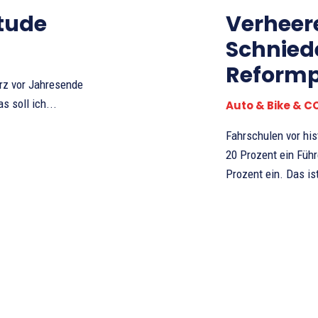
tude
Verheer
Schnied
Reform
rz vor Jahresende
s soll ich...
Auto & Bike & C
Fahrschulen vor hi
20 Prozent ein Führerschein-Anmeldungen brechen im November um über 20
Prozent ein. Das is