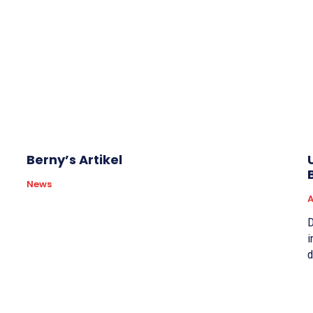
Berny’s Artikel
News
A
D
i
d