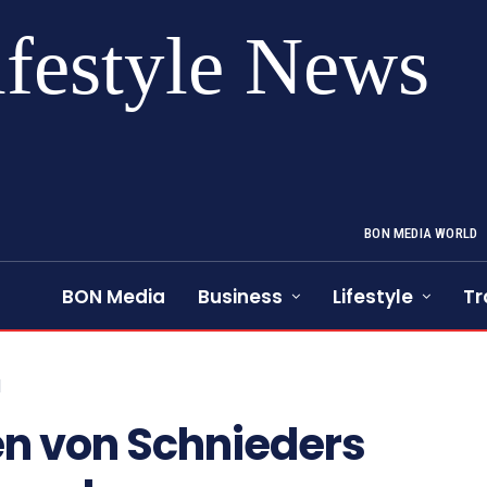
ifestyle News
BON MEDIA WORLD
BON Media
Business
Lifestyle
Tr
d
n von Schnieders