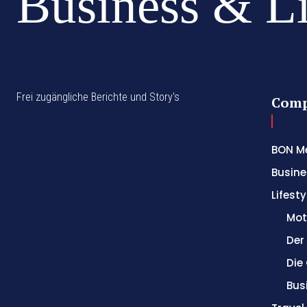
Business & L
Frei zugängliche Berichte und Story's
Com
BON M
Busine
Lifesty
Mot
Der
Die
Bus