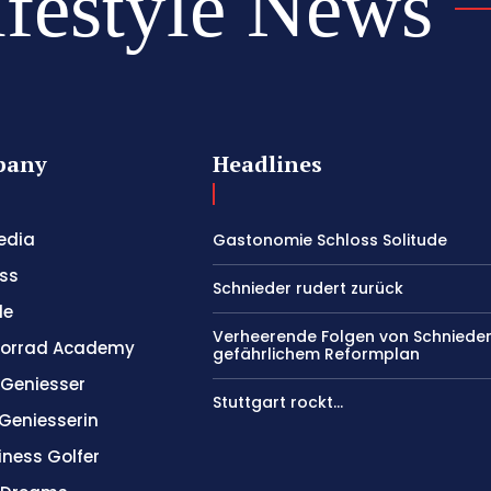
ifestyle News
pany
Headlines
edia
Gastonomie Schloss Solitude
ss
Schnieder rudert zurück
le
Verheerende Folgen von Schniede
orrad Academy
gefährlichem Reformplan
 Geniesser
Stuttgart rockt…
 Geniesserin
iness Golfer