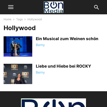
Home
Tags
Hollywood
Hollywood
Ein Musical zum Weinen schön
Berny
Liebe und Hiebe bei ROCKY
Berny