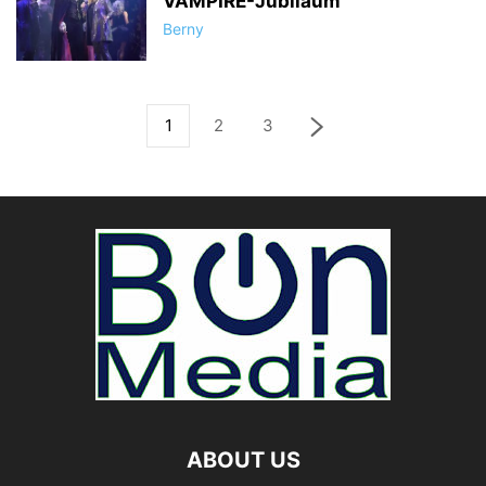
VAMPIRE-Jubiläum
Berny
1
2
3
ABOUT US