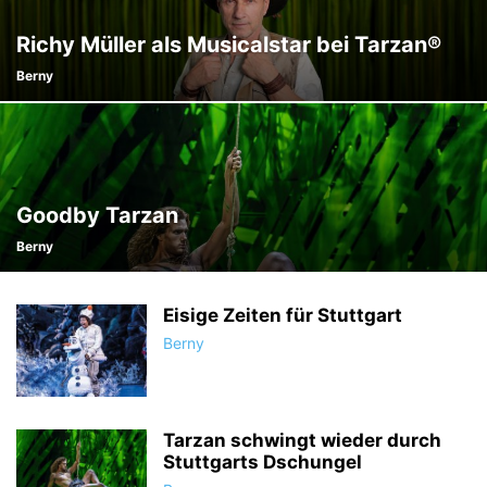
STARTUPS
STELLEN-BÖRSE
STUTTGARTBC
TECH
Richy Müller als Musicalstar bei Tarzan®
TIPP DER REDAKTION
TRAVEL
TRAVEL DREAMS
UMWELT
Berny
UNTERNEHMEN
UNTERNEHMENSPORTRAIT
UNTERNEHMENSRECHT PUR
VERLOSUNG
WELLNESS & GENUSS
WIRTSCHAFTSPOLITIK
Goodby Tarzan
Berny
Eisige Zeiten für Stuttgart
Berny
Tarzan schwingt wieder durch
Stuttgarts Dschungel