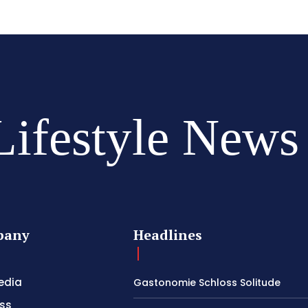
Lifestyle News
pany
Headlines
edia
Gastonomie Schloss Solitude
ss