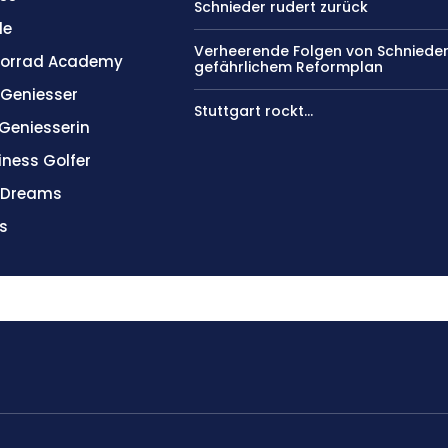
Schnieder rudert zurück
le
Verheerende Folgen von Schniede
orrad Academy
gefährlichem Reformplan
 Geniesser
Stuttgart rockt…
 Geniesserin
iness Golfer
l Dreams
s