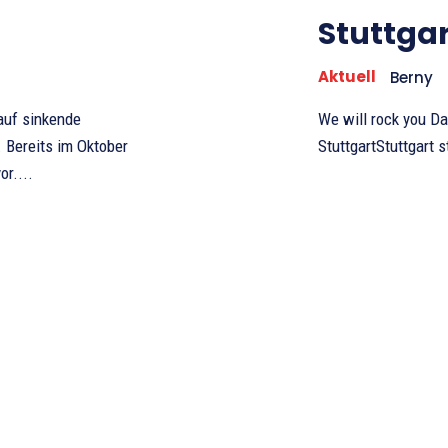
Stuttgar
Aktuell
Berny
We will rock you D
StuttgartStuttgart 
r....