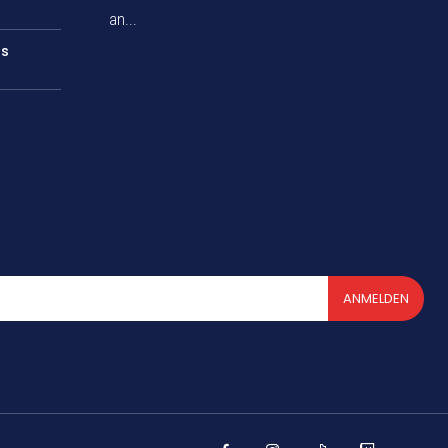
an...
rs
ANMELDEN