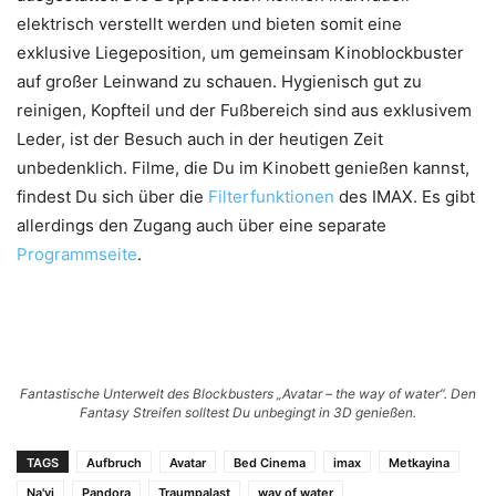
elektrisch verstellt werden und bieten somit eine
exklusive Liegeposition, um gemeinsam Kinoblockbuster
auf großer Leinwand zu schauen. Hygienisch gut zu
reinigen, Kopfteil und der Fußbereich sind aus exklusivem
Leder, ist der Besuch auch in der heutigen Zeit
unbedenklich. Filme, die Du im Kinobett genießen kannst,
findest Du sich über die
Filterfunktionen
des IMAX. Es gibt
allerdings den Zugang auch über eine separate
Programmseite
.
Fantastische Unterwelt des Blockbusters „Avatar – the way of water“. Den
Fantasy Streifen solltest Du unbegingt in 3D genießen.
TAGS
Aufbruch
Avatar
Bed Cinema
imax
Metkayina
Na'vi
Pandora
Traumpalast
way of water