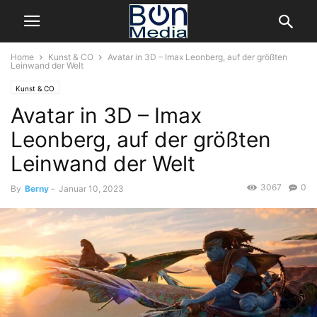
Home
Kunst & CO
Avatar in 3D – Imax Leonberg, auf der größten
Leinwand der Welt
Kunst & CO
Avatar in 3D – Imax
Leonberg, auf der größten
Leinwand der Welt
3067
0
By
Berny
-
Januar 10, 2023