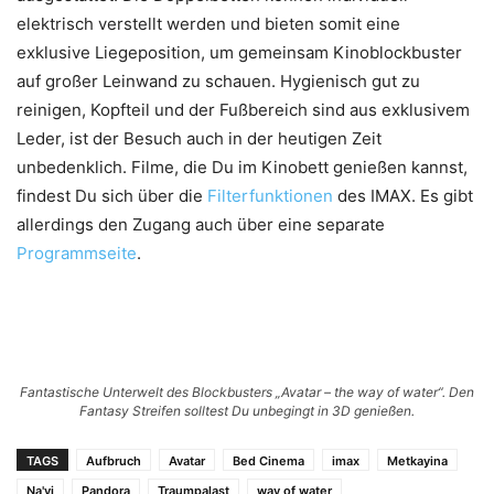
elektrisch verstellt werden und bieten somit eine
exklusive Liegeposition, um gemeinsam Kinoblockbuster
auf großer Leinwand zu schauen. Hygienisch gut zu
reinigen, Kopfteil und der Fußbereich sind aus exklusivem
Leder, ist der Besuch auch in der heutigen Zeit
unbedenklich. Filme, die Du im Kinobett genießen kannst,
findest Du sich über die
Filterfunktionen
des IMAX. Es gibt
allerdings den Zugang auch über eine separate
Programmseite
.
Fantastische Unterwelt des Blockbusters „Avatar – the way of water“. Den
Fantasy Streifen solltest Du unbegingt in 3D genießen.
TAGS
Aufbruch
Avatar
Bed Cinema
imax
Metkayina
Na'vi
Pandora
Traumpalast
way of water