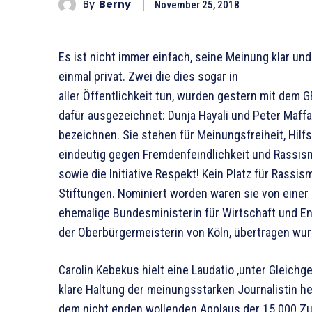
By
Berny
November 25, 2018
Es ist nicht immer einfach, seine Meinung klar und
einmal privat. Zwei die dies sogar in
aller Öffentlichkeit tun, wurden gestern mit de
dafür ausgezeichnet: Dunja Hayali und Peter Maffa
bezeichnen. Sie stehen für Meinungsfreiheit, Hilf
eindeutig gegen Fremdenfeindlichkeit und Rassism
sowie die Initiative Respekt! Kein Platz für Rassis
Stiftungen. Nominiert worden waren sie von einer 1
ehemalige Bundesministerin für Wirtschaft und Ene
der Oberbürgermeisterin von Köln, übertragen wur
Carolin Kebekus hielt eine Laudatio ‚unter Gleichge
klare Haltung der meinungsstarken Journalistin her
dem nicht enden wollenden Applaus der 15.000 Zus