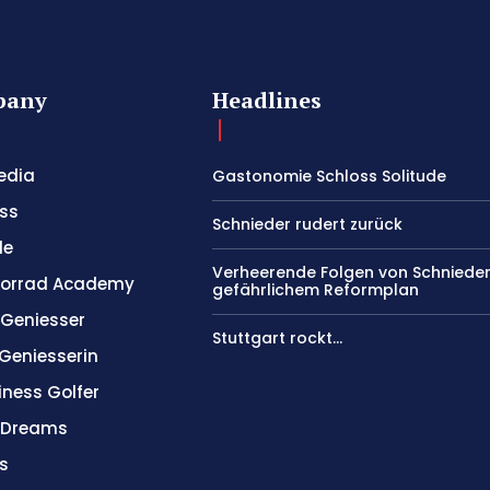
pany
Headlines
edia
Gastonomie Schloss Solitude
ss
Schnieder rudert zurück
le
Verheerende Folgen von Schniede
orrad Academy
gefährlichem Reformplan
 Geniesser
Stuttgart rockt…
 Geniesserin
iness Golfer
l Dreams
s