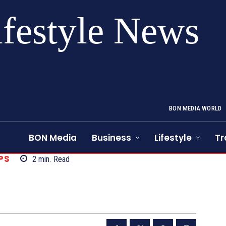
ifestyle News
BON MEDIA WORLD
BON Media
Business
Lifestyle
Tr
PS
2
min.
Read