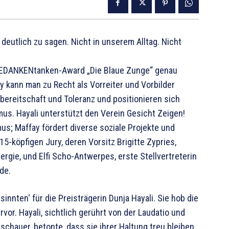
 deutlich zu sagen. Nicht in unserem Alltag. Nicht
m GEDANKENtanken-Award „Die Blaue Zunge“ genau
y kann man zu Recht als Vorreiter und Vorbilder
sbereitschaft und Toleranz und positionieren sich
us. Hayali unterstützt den Verein Gesicht Zeigen!
mus; Maffay fördert diverse soziale Projekte und
5-köpfigen Jury, deren Vorsitz Brigitte Zypries,
rgie, und Elfi Scho-Antwerpes, erste Stellvertreterin
de.
sinnten‘ für die Preisträgerin Dunja Hayali. Sie hob die
vor. Hayali, sichtlich gerührt von der Laudatio und
chauer, betonte, dass sie ihrer Haltung treu bleiben