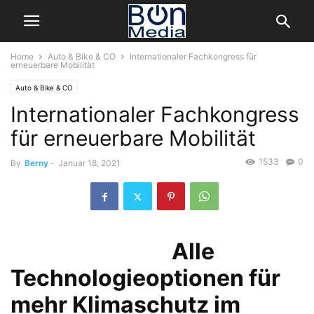
Home
Auto & Bike & CO
Internationaler Fachkongress für
erneuerbare Mobilität
Auto & Bike & CO
Internationaler Fachkongress
für erneuerbare Mobilität
1533
0
By
Berny
-
Januar 18, 2021
Alle
Techn
ologieoptionen für
mehr Klimaschutz im