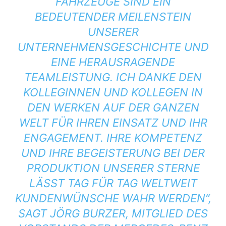
AHRZEUGE SIND EIN B
EDEUTENDER MEILENSTEIN U
NSERER U
NTERNEHMENSGESCHICHTE UND E
INE HERAUSRAGENDE T
EAMLEISTUNG. ICH DANKE DEN K
OLLEGINNEN UND KOLLEGEN IN D
EN WERKEN AUF DER GANZEN W
ELT FÜR IHREN EINSATZ UND IHR E
NGAGEMENT. IHRE KOMPETENZ U
ND IHRE BEGEISTERUNG BEI DER P
RODUKTION UNSERER STERNE L
ÄSST TAG FÜR TAG WELTWEIT K
UNDENWÜNSCHE WAHR WERDEN“, S
AGT JÖRG BURZER, MITGLIED DES V