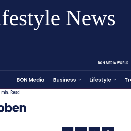
ifestyle News
BON MEDIA WORLD
BON Media
Business
Lifestyle
Tr
1
min.
Read
hoben