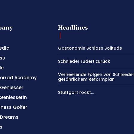
pany
Headlines
edia
Gastonomie Schloss Solitude
ss
Schnieder rudert zurück
le
Verheerende Folgen von Schniede
orrad Academy
gefährlichem Reformplan
 Geniesser
Stuttgart rockt…
 Geniesserin
iness Golfer
l Dreams
s