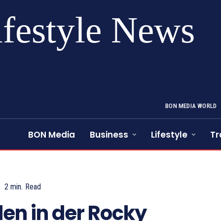
ifestyle News
BON MEDIA WORLD
BON Media
Business
Lifestyle
Tr
2
min.
Read
en in der Rocky