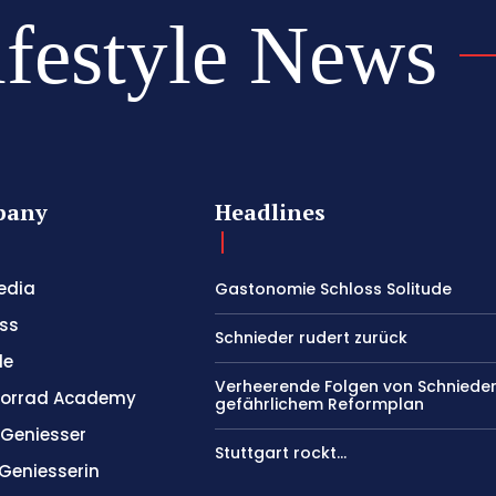
ifestyle News
pany
Headlines
edia
Gastonomie Schloss Solitude
ss
Schnieder rudert zurück
le
Verheerende Folgen von Schniede
orrad Academy
gefährlichem Reformplan
 Geniesser
Stuttgart rockt…
 Geniesserin