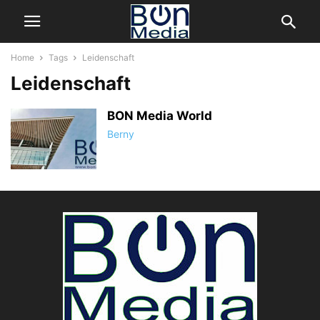
Home
Tags
Leidenschaft
Leidenschaft
BON Media World
Berny