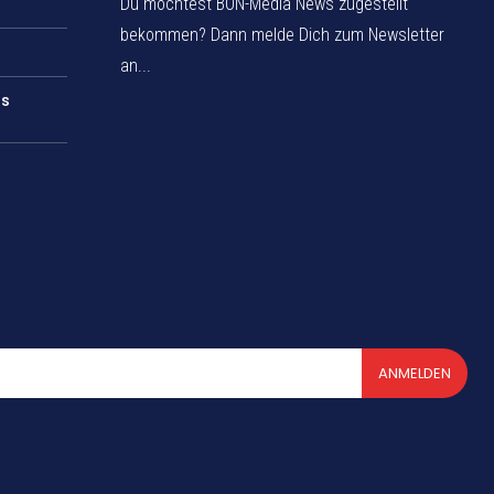
Du möchtest BON-Media News zugestellt
bekommen? Dann melde Dich zum Newsletter
an...
rs
ANMELDEN