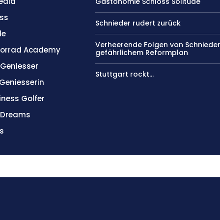
edia
Gastonomie Schloss Solitude
ss
Schnieder rudert zurück
le
Verheerende Folgen von Schniede
orrad Academy
gefährlichem Reformplan
 Geniesser
Stuttgart rockt…
 Geniesserin
iness Golfer
l Dreams
s