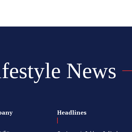
ifestyle News
pany
Headlines