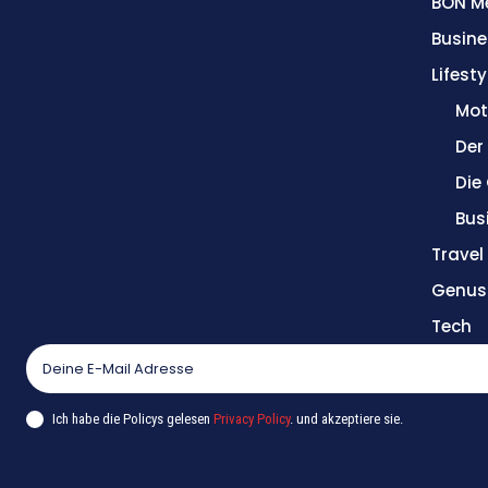
BON M
Busine
Lifesty
Mot
Der
Die
Bus
Trave
Genus
Tech
Ich habe die Policys gelesen
Privacy Policy
. und akzeptiere sie.