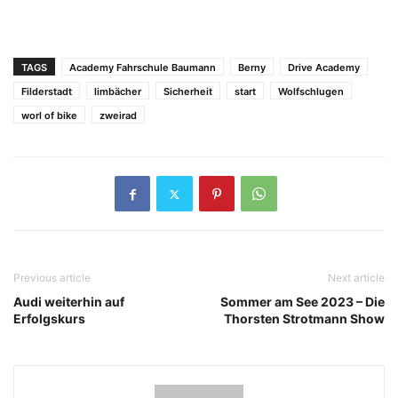
TAGS
Academy Fahrschule Baumann
Berny
Drive Academy
Filderstadt
limbächer
Sicherheit
start
Wolfschlugen
worl of bike
zweirad
Previous article
Next article
Audi weiterhin auf
Sommer am See 2023 – Die
Erfolgskurs
Thorsten Strotmann Show