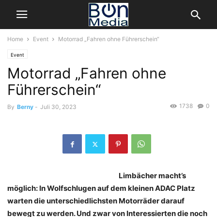
Home
Event
Motorrad „Fahren ohne Führerschein“
Event
Motorrad „Fahren ohne
Führerschein“
1738
0
By
Berny
-
Juli 30, 2023
Limbächer macht’s
möglich: In Wolfschlugen auf dem kleinen ADAC Platz
warten die unterschiedlichsten Motorräder darauf
bewegt zu werden. Und zwar von Interessierten die noch