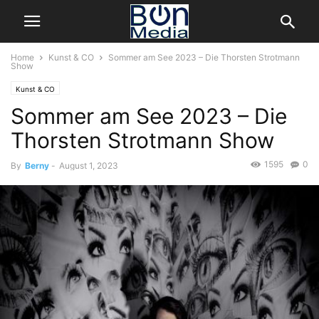
Home
Kunst & CO
Sommer am See 2023 – Die Thorsten Strotmann
Show
Kunst & CO
Sommer am See 2023 – Die
Thorsten Strotmann Show
1595
0
By
Berny
-
August 1, 2023