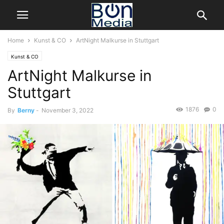
Home
Kunst & CO
ArtNight Malkurse in Stuttgart
Kunst & CO
ArtNight Malkurse in
Stuttgart
1876
0
By
Berny
-
November 3, 2022