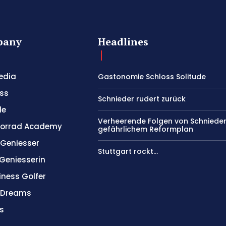
pany
Headlines
edia
Gastonomie Schloss Solitude
ss
Schnieder rudert zurück
le
Verheerende Folgen von Schniede
orrad Academy
gefährlichem Reformplan
 Geniesser
Stuttgart rockt…
 Geniesserin
iness Golfer
l Dreams
s