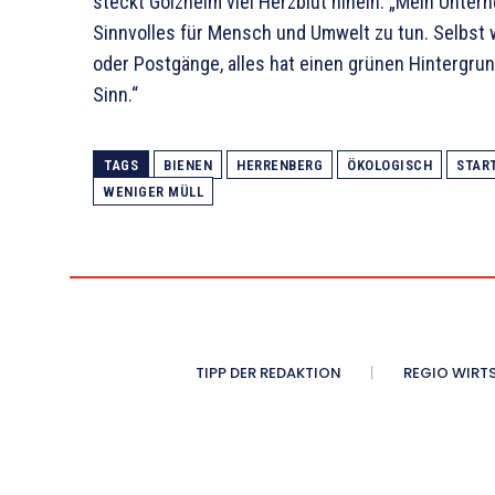
steckt Golzheim viel Herzblut hinein: „Mein Unte
Sinnvolles für Mensch und Umwelt zu tun. Selbst
oder Postgänge, alles hat einen grünen Hintergrun
Sinn.“
TAGS
BIENEN
HERRENBERG
ÖKOLOGISCH
STAR
WENIGER MÜLL
TIPP DER REDAKTION
REGIO WIRT