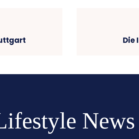
uttgart
Die 
Lifestyle News