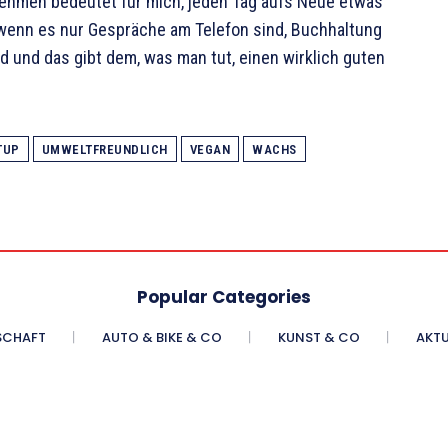
rnehmen bedeutet für mich, jeden Tag aufs Neue etwas
 wenn es nur Gespräche am Telefon sind, Buchhaltung
d und das gibt dem, was man tut, einen wirklich guten
TUP
UMWELTFREUNDLICH
VEGAN
WACHS
Popular Categories
SCHAFT
AUTO & BIKE & CO
KUNST & CO
AKTU