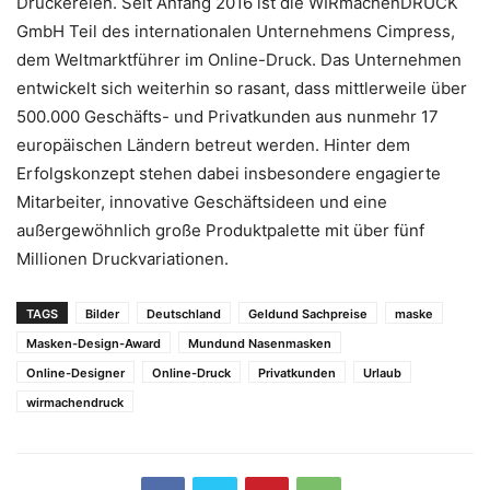
Druckereien. Seit Anfang 2016 ist die WIRmachenDRUCK
GmbH Teil des internationalen Unternehmens Cimpress,
dem Weltmarktführer im Online-Druck. Das Unternehmen
entwickelt sich weiterhin so rasant, dass mittlerweile über
500.000 Geschäfts- und Privatkunden aus nunmehr 17
europäischen Ländern betreut werden. Hinter dem
Erfolgskonzept stehen dabei insbesondere engagierte
Mitarbeiter, innovative Geschäftsideen und eine
außergewöhnlich große Produktpalette mit über fünf
Millionen Druckvariationen.
TAGS
Bilder
Deutschland
Geldund Sachpreise
maske
Masken-Design-Award
Mundund Nasenmasken
Online-Designer
Online-Druck
Privatkunden
Urlaub
wirmachendruck