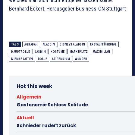
welches man sich nicht entgehen lassen sollte.“
Bernhard Eckert, Herausgeber Business-ON Stuttgart
TAGS
AGRABAH
ALADDIN
DISNEYS ALADDIN
ERSTAUFFÜHRUNG
HAUPTROLLE
JASMIN
KOSTÜME
MARKTPLATZ
MAXIMILIAN
NIENKE LATTEN
ROLLE
STIPENDIUM
WUNDER
Hot this week
Allgemein
Gastonomie Schloss Solitude
Aktuell
Schnieder rudert zurück