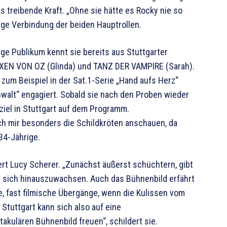
s treibende Kraft. „Ohne sie hätte es Rocky nie so
tige Verbindung der beiden Hauptrollen.
ige Publikum kennt sie bereits aus Stuttgarter
EXEN VON OZ (Glinda) und TANZ DER VAMPIRE (Sarah).
zum Beispiel in der Sat.1-Serie „Hand aufs Herz“
nwalt“ engagiert. Sobald sie nach den Proben wieder
sziel in Stuttgart auf dem Programm.
ich mir besonders die Schildkröten anschauen, da
34-Jährige.
tert Lucy Scherer. „Zunächst äußerst schüchtern, gibt
ber sich hinauszuwachsen. Auch das Bühnenbild erfährt
e, fast filmische Übergänge, wenn die Kulissen vom
Stuttgart kann sich also auf eine
akulären Bühnenbild freuen“, schildert sie.