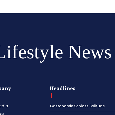
Lifestyle News
pany
Headlines
edia
Gastonomie Schloss Solitude
ss