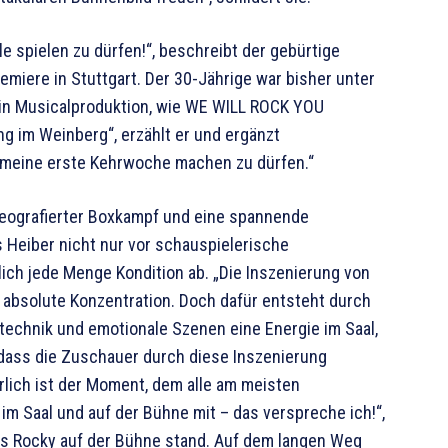
le spielen zu dürfen!“, beschreibt der gebürtige
emiere in Stuttgart. Der 30-Jährige war bisher unter
 in Musicalproduktion, wie WE WILL ROCK YOU
g im Weinberg“, erzählt er und ergänzt
 meine erste Kehrwoche machen zu dürfen.“
reografierter Boxkampf und eine spannende
as Heiber nicht nur vor schauspielerische
ich jede Menge Kondition ab. „Die Inszenierung von
e absolute Konzentration. Doch dafür entsteht durch
entechnik und emotionale Szenen eine Energie im Saal,
, dass die Zuschauer durch diese Inszenierung
rlich ist der Moment, dem alle am meisten
 im Saal und auf der Bühne mit – das verspreche ich!“,
als Rocky auf der Bühne stand. Auf dem langen Weg