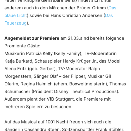
Feuer verknüpfte dienstbare Geist) findet sich unter
anderem auch in den Märchen der Brüder Grimm (
Das
blaue Licht
) sowie bei Hans Christian Andersen (
Das
Feuerzeug
).
Angemeldet zur Premiere
am 21.03.sind bereits folgende
Promiente Gäste:
Musikerin Patricia Kelly (Kelly Family), TV-Moderatorin
Katja Burkard, Schauspieler Hardy Krüger Jr., das Model
Alena Fritz (geb. Gerber), TV-Moderator Ralph
Morgenstern, Sänger Olaf – der Flipper, Musiker Gil
Ofarim, Regina Halmich (ehem. Boxweltmeisterin), Thomas
Schumacher (Präsident Disney Theatrical Productions).
Außerdem plant der VfB Stuttgart, die Premiere mit
mehreren Spielern zu besuchen.
Auf das Musical auf 1001 Nacht freuen sich auch die
Sängerin Cassandra Steen, Spitzensportler Frank Stäbler,