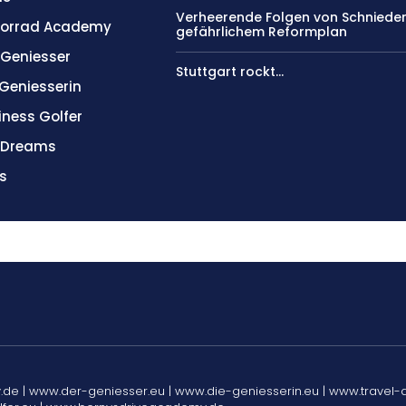
Verheerende Folgen von Schniede
orrad Academy
gefährlichem Reformplan
 Geniesser
Stuttgart rockt…
 Geniesserin
iness Golfer
l Dreams
s
 | www.der-geniesser.eu | www.die-geniesserin.eu | www.travel-