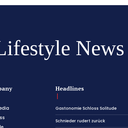
Lifestyle News
pany
Headlines
edia
Gastonomie Schloss Solitude
ss
Schnieder rudert zurück
le