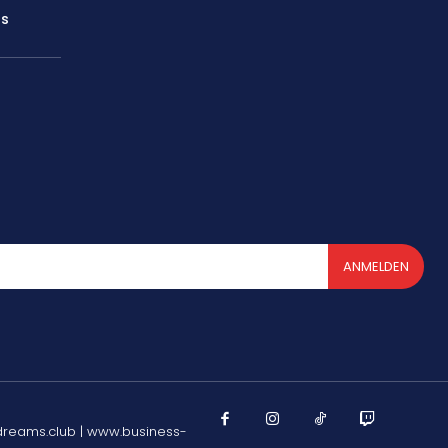
rs
ANMELDEN
dreams.club | www.business-