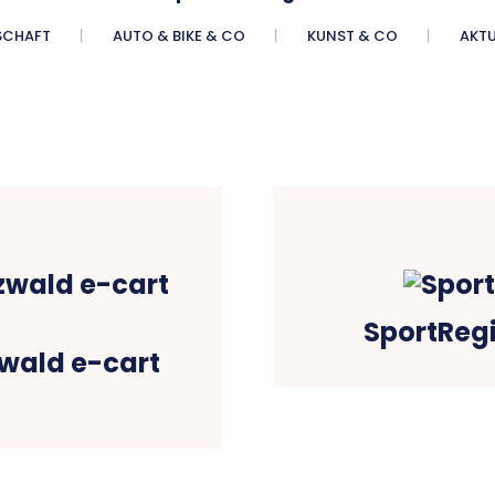
SCHAFT
AUTO & BIKE & CO
KUNST & CO
AKTU
SportReg
ald e-cart