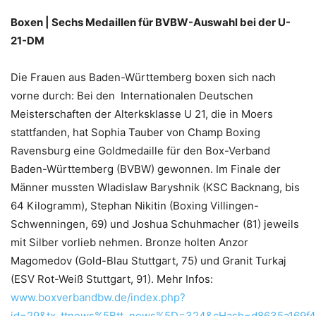
Boxen | Sechs Medaillen für BVBW-Auswahl bei der U-
21-DM
Die Frauen aus Baden-Württemberg boxen sich nach
vorne durch: Bei den Internationalen Deutschen
Meisterschaften der Alterksklasse U 21, die in Moers
stattfanden, hat Sophia Tauber von Champ Boxing
Ravensburg eine Goldmedaille für den Box-Verband
Baden-Württemberg (BVBW) gewonnen. Im Finale der
Männer mussten Wladislaw Baryshnik (KSC Backnang, bis
64 Kilogramm), Stephan Nikitin (Boxing Villingen-
Schwenningen, 69) und Joshua Schuhmacher (81) jeweils
mit Silber vorlieb nehmen. Bronze holten Anzor
Magomedov (Gold-Blau Stuttgart, 75) und Granit Turkaj
(ESV Rot-Weiß Stuttgart, 91). Mehr Infos:
www.boxverbandbw.de/index.php?
id=29&tx_ttnews%5Btt_news%5D=324&cHash=d8635a169f4