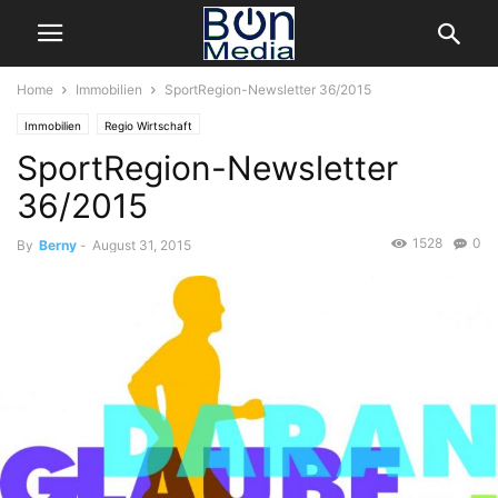
Home
Immobilien
SportRegion-Newsletter 36/2015
Immobilien
Regio Wirtschaft
SportRegion-Newsletter
36/2015
1528
0
By
Berny
-
August 31, 2015