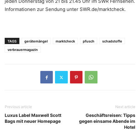
jeden Donnerstag von 21 bis 21.45 Uhr im SWR Fernsehen.
Informationen zur Sendung unter SWR.de/marktcheck.
TAGS
gerätemängel
marktcheck
pfusch
schadstoffe
verbrauermagazin
Previous article
Next article
Luxus Label Maxwell Scott
Geschäftsreisen: Tipps
Bags mit neuer Homepage
gegen einsame Abende im
Hotel