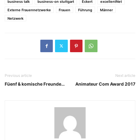
business talk
business-on stuttgart
Eckert
excellentNet
Externe Frauennetzwerke
Frauen
Führung
Männer
Netzwerk
Previous article
Next article
Füenf & komische Freunde…
Animateur Com Award 2017