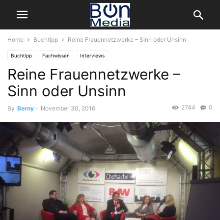
Home
Buchtipp
Reine Frauennetzwerke – Sinn oder Unsinn
Buchtipp
Fachwissen
Interviews
Reine Frauennetzwerke –
Sinn oder Unsinn
2744
0
By
Berny
-
November 30, 2016