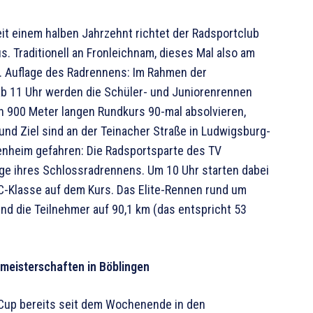
t einem halben Jahrzehnt richtet der Radsportclub
s. Traditionell an Fronleichnam, dieses Mal also am
50. Auflage des Radrennens: Im Rahmen der
ab 11 Uhr werden die Schüler- und Juniorenrennen
n 900 Meter langen Rundkurs 90-mal absolvieren,
und Ziel sind an der Teinacher Straße in Ludwigsburg-
henheim gefahren: Die Radsportsparte des TV
age ihres Schlossrad­rennens. Um 10 Uhr starten dabei
r C-Klasse auf dem Kurs. Das Elite-Rennen rund um
nd die Teilnehmer auf 90,1 km (das entspricht 53
meisterschaften in Böblingen
Cup bereits seit dem Wochenende in den