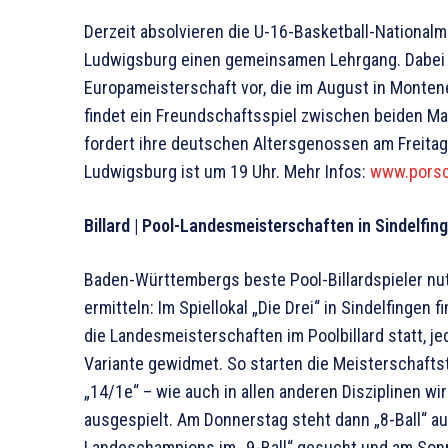
Derzeit absolvieren die U-16-Basketball-National
Ludwigsburg einen gemeinsamen Lehrgang. Dabei b
Europameisterschaft vor, die im August in Monte
findet ein Freundschaftsspiel zwi­schen beiden M
fordert ihre deutschen Altersge­nossen am Freitag 
Ludwigsburg ist um 19 Uhr. Mehr Infos:
www.porsc
Billard | Pool-Landesmeisterschaften in Sindelfin
Baden-Württembergs beste Pool-Billardspieler nu
ermitteln: Im Spiellokal „Die Drei“ in Sindelfingen
die Landesmei­ster­schaften im Poolbillard statt, 
Variante gewidmet. So starten die Meisterschafts
„14/1e“ – wie auch in allen anderen Disziplinen w
ausgespielt. Am Donnerstag steht dann „8-Ball“ a
Landeschampions im „9-Ball“ gesucht und am Sonn