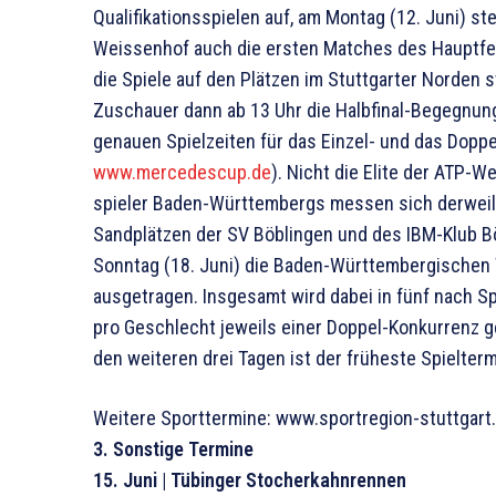
Qualifikationsspielen auf, am Montag (12. Juni) s
Weissenhof auch die ersten Matches des Hauptfelde
die Spiele auf den Plätzen im Stuttgarter Norden 
Zuschauer dann ab 13 Uhr die Halbfinal-Begegnungen
genauen Spielzeiten für das Einzel- und das Doppel
www.mercedescup.de
). Nicht die Elite der ATP-W
spieler Baden-Württembergs messen sich derweil 
Sandplätzen der SV Böb­lingen und des IBM-Klub B
Sonntag (18. Juni) die Baden-Württem­bergischen
ausgetragen. Insgesamt wird dabei in fünf nach Sp
pro Geschlecht jeweils einer Doppel-Konkurrenz g
den weiteren drei Tagen ist der früheste Spielterm
Weitere Sporttermine: www.sportregion-stuttgart
3. Sonstige Termine
15. Juni | Tübinger Stocherkahnrennen