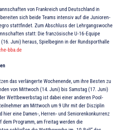
mannschaften von Frankreich und Deutschland in
ereiten sich beide Teams intensiv auf die Junioren-
negro stattfindet. Zum Abschluss der Lehrgangswoche
annschaften statt: Die französische U-16-Equipe
(16. Juni) heraus, Spielbeginn in der Rundsporthalle
he-bba.de
gen
tzen das verlängerte Wochenende, um ihre Besten zu
 finden von Mittwoch (14. Juni) bis Samstag (17. Juni)
jeder Wettbewerbstag ist dabei einer anderen Pool-
teilnehmer am Mittwoch um 9 Uhr mit der Disziplin
ird hier eine Damen-, Herren- und Seniorenkonkurrenz
uf dem Programm, am Freitag werden die
tag schließen die Wettbewerbe im „10-Ball“ das