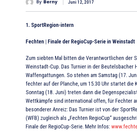
By
Berny
Juni 12, 2017
1. SportRegion-intern
Fechten | Finale der RegioCup-Serie in Weinstadt
Zum siebten Mal bitten die Verantwortlichen de
Wein­stadt-Cup. Das Turnier in der Beutelsbacher H
Waffengattungen. So ste­hen am Samstag (17. Juni
fechter auf der Planche, um 15.30 Uhr startet di
Sonntag (18. Juni) treten dann die Degen­spezial
Wettkämpfe sind international offen, für Fechter 
besonderer Anreiz: Das Turnier ist von der Spor
(WFB) zugleich als „Fechten RegioCup“ ausgeschri
Finale der RegioCup-Serie. Mehr Infos:
www.fecht