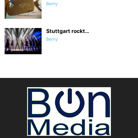
Berny
Stuttgart rockt…
Berny