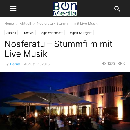
Home
Aktuell
Nosferatu – Stummfilm mit Live Musik
Aktuell
Lifestyle
Regio Wirtschaft
Region Stuttgart
Nosferatu – Stummfilm mit
Live Musik
1273
0
By
Berny
-
August 21, 2015